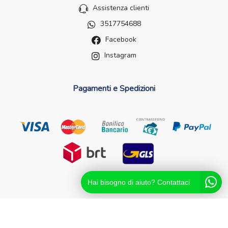
Assistenza clienti
3517754688
Facebook
Instagram
Pagamenti e Spedizioni
Hai bisogno di aiuto? Contattaci
Futurefarma.it ï¿½ un brand di Farmacia dei Passanti - dr.
Catello Sorrentino - Via Passanti Flocco, 100, 80041