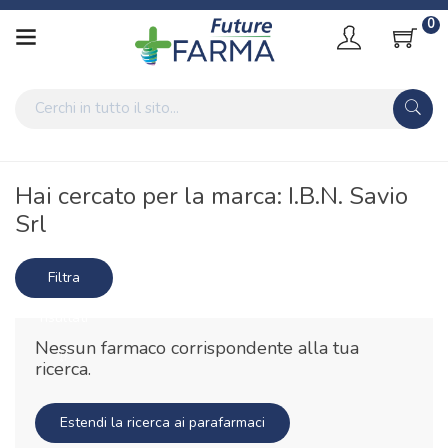
0
Home
Marche parafarmaci
I.B.N. Savio Srl
Hai cercato per la marca: I.B.N. Savio
Srl
Filtra
risultati
Nessun farmaco corrispondente alla tua
ricerca.
Estendi la ricerca ai parafarmaci