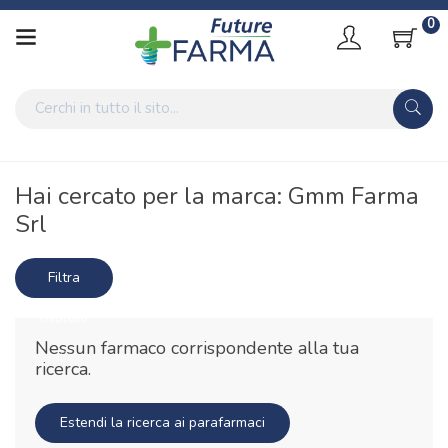
0
Home
Marche parafarmaci
Gmm Farma Srl
Hai cercato per la marca: Gmm Farma
Srl
Filtra
risultati
Nessun farmaco corrispondente alla tua
ricerca.
Estendi la ricerca ai parafarmaci