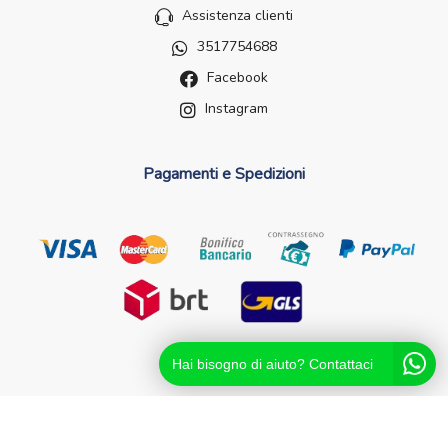
Assistenza clienti
3517754688
Facebook
Instagram
Pagamenti e Spedizioni
Hai bisogno di aiuto? Contattaci
Futurefarma.it ï¿½ un brand di Farmacia dei Passanti - dr.
Catello Sorrentino - Via Passanti Flocco, 100, 80041