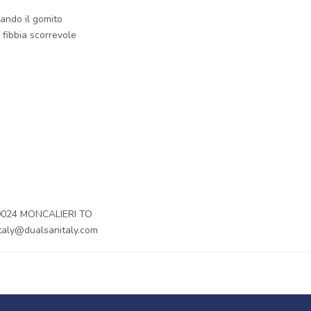
iando il gomito
 fibbia scorrevole
10024 MONCALIERI TO
taly@dualsanitaly.com