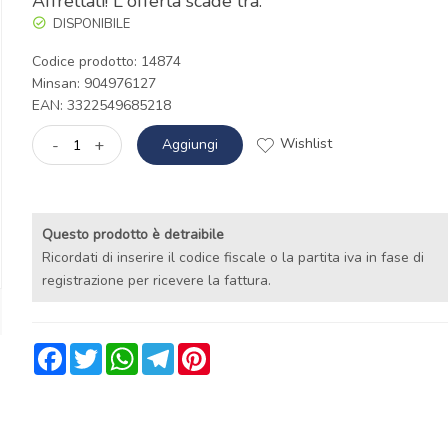
Affrettati! L'offerta scade tra:
DISPONIBILE
Codice prodotto: 14874
Minsan:
904976127
EAN: 3322549685218
Wishlist
-
+
Aggiungi
Questo prodotto è detraibile
Ricordati di inserire il codice fiscale o la partita iva in fase di
registrazione per ricevere la fattura.
Facebook
Twitter
WhatsApp
Telegram
Pinterest