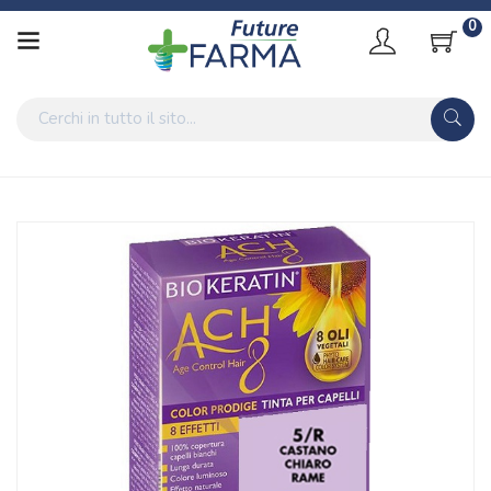
0
Home
Catalogo
/
Cosmesi
/
Capelli
Biokeratin Ach8 Color Prodige 5/r Castano Chiaro Rame