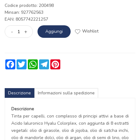
Codice prodotto: 200498
Minsan:
927762563
EAN: 8057742221257
Wishlist
-
+
Aggiungi
Facebook
Twitter
WhatsApp
Telegram
Pinterest
Descrizione
Informazioni sulla spedizione
Descrizione
Tinta per capelli, con complesso di principi attivi a base di
Acido Ialuronico Hyalu Colorplex, con aggiunta di 8 estratti
vegetali: olio di girasole, olio di jojoba, olio di satcha inchi,
olio di mandorle dolci, olio di argan, olio di semi di lino, olio