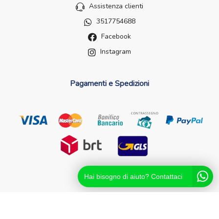
Assistenza clienti
3517754688
Facebook
Instagram
Pagamenti e Spedizioni
Hai bisogno di aiuto? Contattaci
Futurefarma.it ï¿½ un brand di Farmacia dei Passanti - dr.
Catello Sorrentino - Via Passanti Flocco, 100, 80041