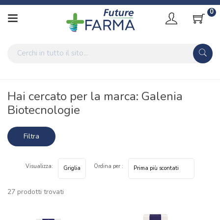
0
Home
Marche parafarmaci
Galenia Biotecnologie
Hai cercato per la marca: Galenia
Biotecnologie
Filtra
risultati
Visualizza:
Ordina per :
27 prodotti trovati