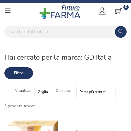
0
Home
Marche parafarmaci
GD Italia
Hai cercato per la marca: GD Italia
Filtra
risultati
Visualizza:
Ordina per :
3 prodotti trovati