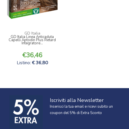
GD Italia
GD Italia Linea Anticaduta
Capelli Aptodin Plus Retard
Integratore...
36,46
Listino:
36,80
Iscriviti alla Newsletter
Inserisci la tua email e ricevi subito un
coupon del 5% di Extra Sconto