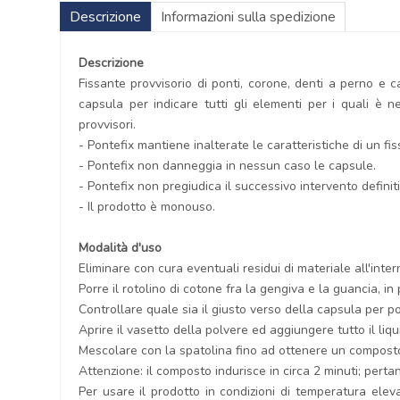
Descrizione
Informazioni sulla spedizione
Descrizione
Fissante provvisorio di ponti, corone, denti a perno e ca
capsula per indicare tutti gli elementi per i quali è ne
provvisori.
- Pontefix mantiene inalterate le caratteristiche di un fis
- Pontefix non danneggia in nessun caso le capsule.
- Pontefix non pregiudica il successivo intervento definit
- Il prodotto è monouso.
Modalità d'uso
Eliminare con cura eventuali residui di materiale all'int
Porre il rotolino di cotone fra la gengiva e la guancia, in
Controllare quale sia il giusto verso della capsula per p
Aprire il vasetto della polvere ed aggiungere tutto il li
Mescolare con la spatolina fino ad ottenere un compost
Attenzione: il composto indurisce in circa 2 minuti; per
Per usare il prodotto in condizioni di temperatura elev