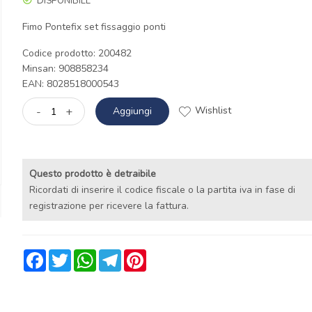
DISPONIBILE
Fimo Pontefix set fissaggio ponti
Codice prodotto: 200482
Minsan:
908858234
EAN: 8028518000543
Wishlist
-
+
Aggiungi
Questo prodotto è detraibile
Ricordati di inserire il codice fiscale o la partita iva in fase di
registrazione per ricevere la fattura.
Facebook
Twitter
WhatsApp
Telegram
Pinterest