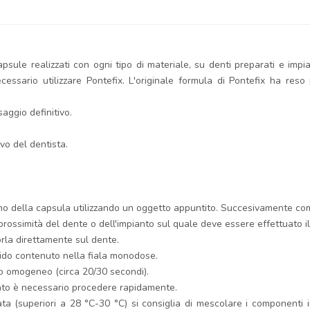
psule realizzati con ogni tipo di materiale, su denti preparati e impia
cessario utilizzare Pontefix. L'originale formula di Pontefix ha reso p
saggio definitivo.
ivo del dentista.
erno della capsula utilizzando un oggetto appuntito. Succesivamente comp
 prossimità del dente o dell'impianto sul quale deve essere effettuato il
orla direttamente sul dente.
quido contenuto nella fiala monodose.
o omogeneo (circa 20/30 secondi).
tanto è necessario procedere rapidamente.
ata (superiori a 28 °C-30 °C) si consiglia di mescolare i componenti