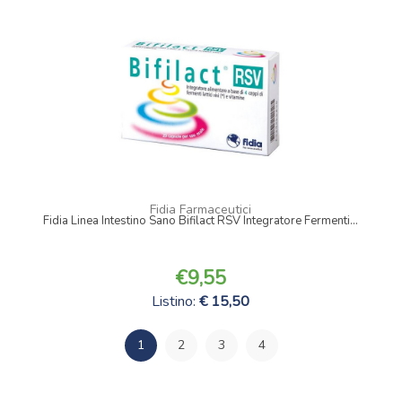
Fidia Farmaceutici
Fidia Linea Intestino Sano Bifilact RSV Integratore Fermenti...
9,55
Listino:
15,50
1
2
3
4