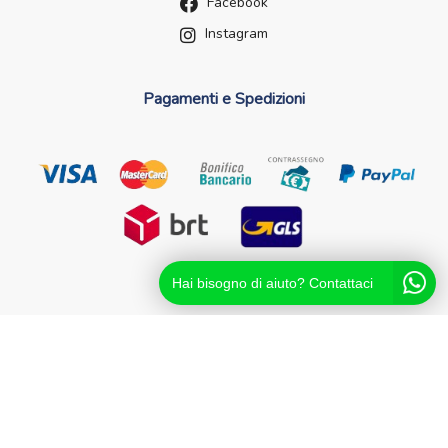
Facebook
Instagram
Pagamenti e Spedizioni
Hai bisogno di aiuto? Contattaci
Futurefarma.it ï¿½ un brand di Farmacia dei Passanti - dr.
Catello Sorrentino - Via Passanti Flocco, 100, 80041
Boscoreale NA - Partita IVA 04631561216 - NA-713881
Powered By
Migliorshop
® 2006 - 2026