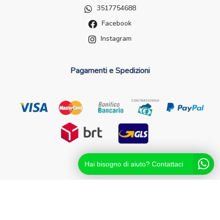
3517754688
Facebook
Instagram
Pagamenti e Spedizioni
Hai bisogno di aiuto? Contattaci
Futurefarma.it ï¿½ un brand di Farmacia dei Passanti - dr.
Catello Sorrentino - Via Passanti Flocco, 100, 80041
Boscoreale NA - Partita IVA 04631561216 - NA-713881