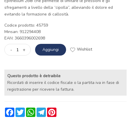
Epithelium 26® che permette di limitare le pressioni e gli
sfregamenti a livello della “cipolla”, alleviando il dolore ed
evitando la formazione di callosità.
Codice prodotto: 45759
Minsan:
912294408
EAN: 3660396002698
Wishlist
-
+
Aggiungi
Questo prodotto è detraibile
Ricordati di inserire il codice fiscale o la partita iva in fase di
registrazione per ricevere la fattura.
Facebook
Twitter
WhatsApp
Telegram
Pinterest