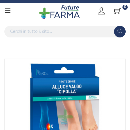
0
Home
Catalogo
/
Salute
Epitact Linea Salute dei Piedi Protezione Alluce Valgo Cipolla in
Gel Taglia L
Home
Catalogo
/
Salute
/
Prodotti Sanitari
Epitact Linea Salute dei Piedi Protezione Alluce Valgo Cipolla in
Gel Taglia L