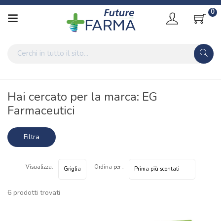
0
Home
Marche parafarmaci
EG Farmaceutici
Hai cercato per la marca: EG
Farmaceutici
Filtra
risultati
Visualizza:
Ordina per :
6 prodotti trovati