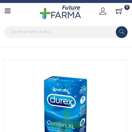
0
Home
Catalogo
/
Salute
/
Sexy Shop
/
Contraccettivi
Durex Linea Classic Profilattici Comfort XL Confezione con 6
Profilattici Extra