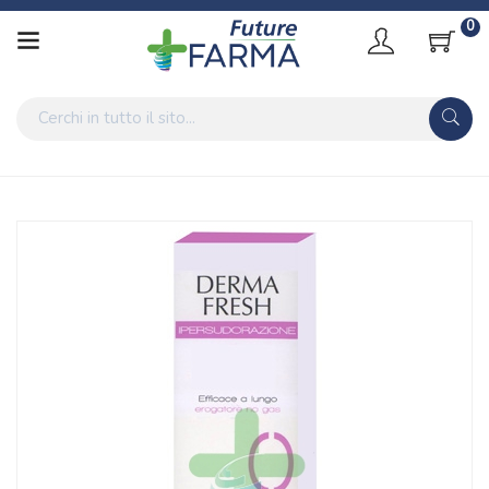
0
Home
Catalogo
/
Igiene
Dermafresh Linea Ipersudorazione Efficace a Lungo Emulsione
Piedi 100 ml
Home
Catalogo
/
Igiene
/
Deodorazione
Dermafresh Linea Ipersudorazione Efficace a Lungo Emulsione
Piedi 100 ml