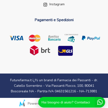
Instagram
Pagamenti e Spedizioni
Futurefarma.it ï¿½ un brand di Farmacia dei Passanti - dr.
Catello Sorrentino - Via Passanti Flocco, 100, 80041
Boscoreale NA - Partita IVA 04631561216 - NA-713881
Hai bisogno di aiuto? Contattaci
Powered By
Migliorshop
® 2006 - 2026