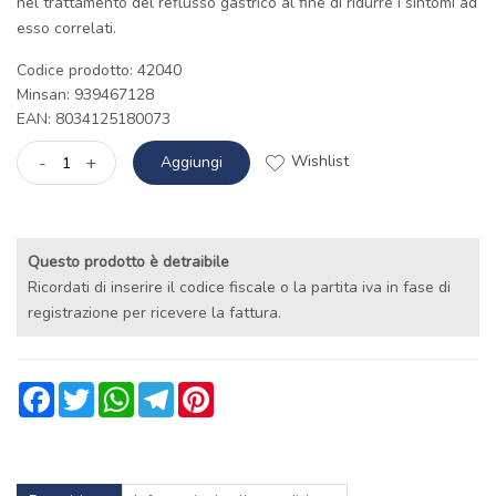
nel trattamento del reflusso gastrico al fine di ridurre i sintomi ad
esso correlati.
Codice prodotto: 42040
Minsan:
939467128
EAN: 8034125180073
Wishlist
-
+
Aggiungi
Questo prodotto è detraibile
Ricordati di inserire il codice fiscale o la partita iva in fase di
registrazione per ricevere la fattura.
Facebook
Twitter
WhatsApp
Telegram
Pinterest