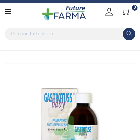
0
Home
Catalogo
/
Integrazione alimentare
DMG Italia Linea Dispositivi Medici Gastrotuss Baby Sciroppo
Antireflusso 200 ml
Home
Catalogo
/
Integrazione alimentare
/
Integratori
DMG Italia Linea Dispositivi Medici Gastrotuss Baby Sciroppo
Antireflusso 200 ml