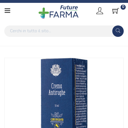
0
Home
Catalogo
/
Cosmesi
Crema Antirughe 50 Ml Bio