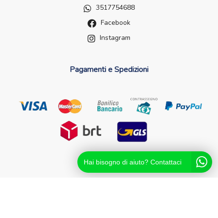
3517754688
Facebook
Instagram
Pagamenti e Spedizioni
Hai bisogno di aiuto? Contattaci
Futurefarma.it ï¿½ un brand di Farmacia dei Passanti - dr.
Catello Sorrentino - Via Passanti Flocco, 100, 80041
Boscoreale NA - Partita IVA 04631561216 - NA-713881