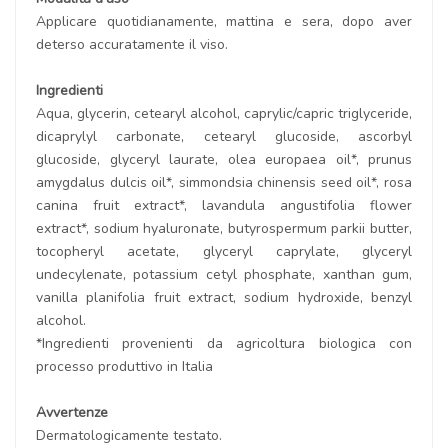
Applicare quotidianamente, mattina e sera, dopo aver
deterso accuratamente il viso.
Ingredienti
Aqua, glycerin, cetearyl alcohol, caprylic/capric triglyceride,
dicaprylyl carbonate, cetearyl glucoside, ascorbyl
glucoside, glyceryl laurate, olea europaea oil*, prunus
amygdalus dulcis oil*, simmondsia chinensis seed oil*, rosa
canina fruit extract*, lavandula angustifolia flower
extract*, sodium hyaluronate, butyrospermum parkii butter,
tocopheryl acetate, glyceryl caprylate, glyceryl
undecylenate, potassium cetyl phosphate, xanthan gum,
vanilla planifolia fruit extract, sodium hydroxide, benzyl
alcohol.
*Ingredienti provenienti da agricoltura biologica con
processo produttivo in Italia
Avvertenze
Dermatologicamente testato.