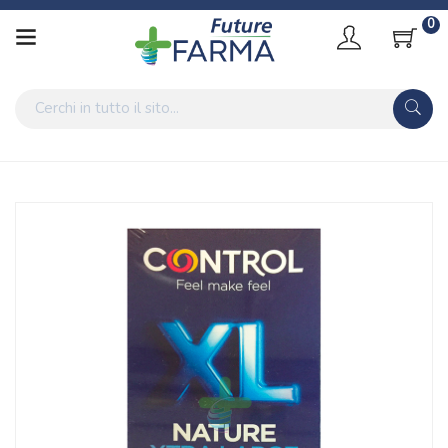
0
Home
Catalogo
/
Salute
Control Linea Contraccezione Protezione Nature Piacere
Naturale 6Profilattici XL
Home
Catalogo
/
Salute
/
Sexy Shop
Control Linea Contraccezione Protezione Nature Piacere
Naturale 6Profilattici XL
Home
Catalogo
/
Salute
/
Sexy Shop
/
Contraccettivi
Control Linea Contraccezione Protezione Nature Piacere
Naturale 6Profilattici XL