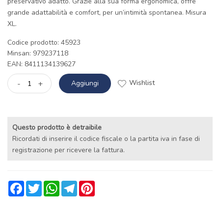
preservativo adatto. Grazie alla sua forma ergonomica, offre
grande adattabilità e comfort, per un’intimità spontanea. Misura
XL.
Codice prodotto: 45923
Minsan:
979237118
EAN: 8411134139627
Wishlist
-
+
Aggiungi
Questo prodotto è detraibile
Ricordati di inserire il codice fiscale o la partita iva in fase di
registrazione per ricevere la fattura.
Facebook
Twitter
WhatsApp
Telegram
Pinterest