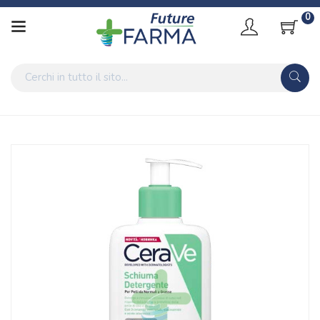
0
Home
Catalogo
/
Cosmesi
/
Viso
/
Viso Unisex
CeraVe Linea Detersione Viso Corpo Foaming Cleanser
Schiuma Detergente 473 ml
Home
Catalogo
/
Cosmesi
/
Corpo
/
Corpo Unisex
CeraVe Linea Detersione Viso Corpo Foaming Cleanser
Schiuma Detergente 473 ml