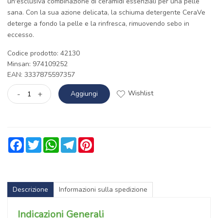
un'esclusiva combinazione di ceramidi essenziali per una pelle
sana. Con la sua azione delicata, la schiuma detergente CeraVe
deterge a fondo la pelle e la rinfresca, rimuovendo sebo in
eccesso.
Codice prodotto: 42130
Minsan:
974109252
EAN: 3337875597357
Wishlist
-
+
Aggiungi
Facebook
Twitter
WhatsApp
Telegram
Pinterest
Descrizione
Informazioni sulla spedizione
Indicazioni Generali