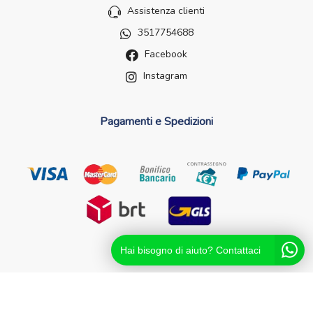
Assistenza clienti
3517754688
Facebook
Instagram
Pagamenti e Spedizioni
Hai bisogno di aiuto? Contattaci
Futurefarma.it ï¿½ un brand di Farmacia dei Passanti - dr.
Catello Sorrentino - Via Passanti Flocco, 100, 80041