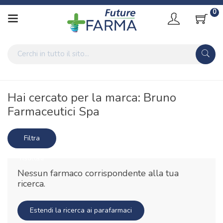
0
Home
Marche parafarmaci
Bruno Farmaceutici Spa
Hai cercato per la marca: Bruno
Farmaceutici Spa
Filtra
risultati
Nessun farmaco corrispondente alla tua
ricerca.
Estendi la ricerca ai parafarmaci