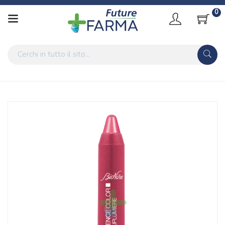
0
Home
Catalogo
/
Cosmesi
/
Trucco
/
Trucco Labbra
/
Rossetti e lucidalabbra
Bionike Linea Defence Color Liplumiere Rossetto Brillante
Gloss Labbra 506