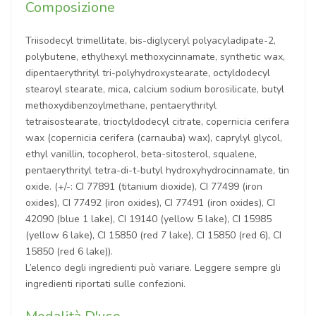
Composizione
Triisodecyl trimellitate, bis-diglyceryl polyacyladipate-2,
polybutene, ethylhexyl methoxycinnamate, synthetic wax,
dipentaerythrityl tri-polyhydroxystearate, octyldodecyl
stearoyl stearate, mica, calcium sodium borosilicate, butyl
methoxydibenzoylmethane, pentaerythrityl
tetraisostearate, trioctyldodecyl citrate, copernicia cerifera
wax (copernicia cerifera (carnauba) wax), caprylyl glycol,
ethyl vanillin, tocopherol, beta-sitosterol, squalene,
pentaerythrityl tetra-di-t-butyl hydroxyhydrocinnamate, tin
oxide. (+/-: CI 77891 (titanium dioxide), CI 77499 (iron
oxides), CI 77492 (iron oxides), CI 77491 (iron oxides), CI
42090 (blue 1 lake), CI 19140 (yellow 5 lake), CI 15985
(yellow 6 lake), CI 15850 (red 7 lake), CI 15850 (red 6), CI
15850 (red 6 lake)).
L’elenco degli ingredienti può variare. Leggere sempre gli
ingredienti riportati sulle confezioni.