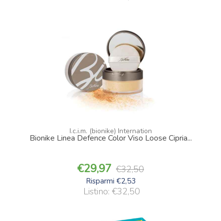
I.c.i.m. (bionike) Internation
Bionike Linea Defence Color Viso Loose Cipria...
29,97
32,50
Risparmi €2,53
Listino: €32,50