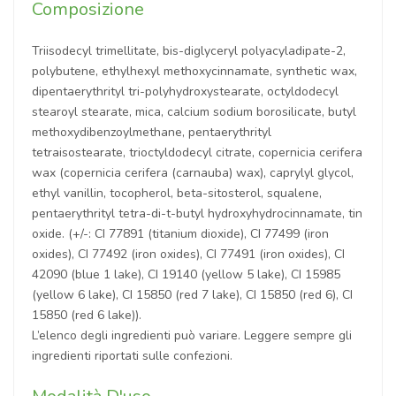
Composizione
Triisodecyl trimellitate, bis-diglyceryl polyacyladipate-2,
polybutene, ethylhexyl methoxycinnamate, synthetic wax,
dipentaerythrityl tri-polyhydroxystearate, octyldodecyl
stearoyl stearate, mica, calcium sodium borosilicate, butyl
methoxydibenzoylmethane, pentaerythrityl
tetraisostearate, trioctyldodecyl citrate, copernicia cerifera
wax (copernicia cerifera (carnauba) wax), caprylyl glycol,
ethyl vanillin, tocopherol, beta-sitosterol, squalene,
pentaerythrityl tetra-di-t-butyl hydroxyhydrocinnamate, tin
oxide. (+/-: CI 77891 (titanium dioxide), CI 77499 (iron
oxides), CI 77492 (iron oxides), CI 77491 (iron oxides), CI
42090 (blue 1 lake), CI 19140 (yellow 5 lake), CI 15985
(yellow 6 lake), CI 15850 (red 7 lake), CI 15850 (red 6), CI
15850 (red 6 lake)).
L’elenco degli ingredienti può variare. Leggere sempre gli
ingredienti riportati sulle confezioni.