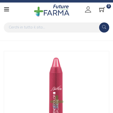
0
Home
Catalogo
/
Cosmesi
/
Trucco
/
Trucco Labbra
/
Rossetti e lucidalabbra
Bionike Linea Defence Color Liplumiere Rossetto Brillante
Gloss Labbra 505