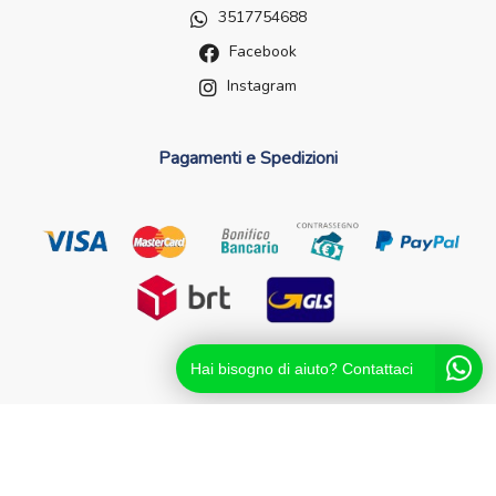
3517754688
Facebook
Instagram
Pagamenti e Spedizioni
Hai bisogno di aiuto? Contattaci
Futurefarma.it ï¿½ un brand di Farmacia dei Passanti - dr.
Catello Sorrentino - Via Passanti Flocco, 100, 80041
Boscoreale NA - Partita IVA 04631561216 - NA-713881