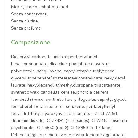
Nickel, cromo, cobalto tested.
Senza conservanti.
Senza glutine.
Senza profumo.
Composizione
Dicaprylyl carbonate, mica, dipentaerythrityl
hexaisononanoate, dicalcium phosphate dihydrate,
polymethylsilsesquioxane, caprylic/capric triglyceride,
glyceryl tribehenate/isostearate/eicosandioate, hexyldecyl
laurate, hexyldecanol, trimethylolpropane triisostearate,
synthetic wax, candelilla cera (euphorbia cerifera
(candelilla) wax), synthetic fluorphlogopite, caprylyl glycol,
tocopherol, beta-sitosterol, squalene, pentaerythrityl
tetra-di-t-butyl hydroxyhydrocinnamate. (+/-: CI 77891
(titanium dioxide), CI 77491 (iron oxides), CI 77163 (bismuth
oxychloride), CI 15850 (red 6), CI 15850 (red 7 lake)).
L’elenco degli ingredienti viene costantemente aggiornato.