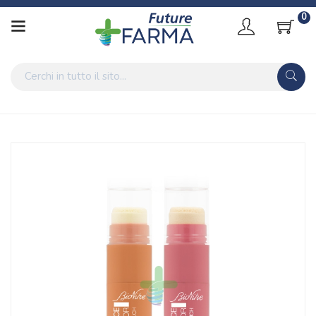
0
Home
Catalogo
/
Cosmesi
/
Trucco
/
Trucco Viso
/
Correttori
Bionike Linea Defence Color Glam Touch Fard in Crema Viso
Effetto Blush 101