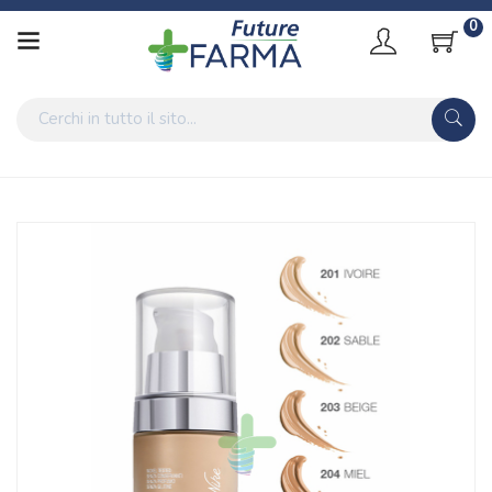
0
Home
Catalogo
/
Cosmesi
/
Trucco
/
Trucco Viso
/
Fondotinta e BB/CC Cream
Bionike Linea Defence Color Fondotinta Lifting Anti-Età
Levigante 205 Cognac