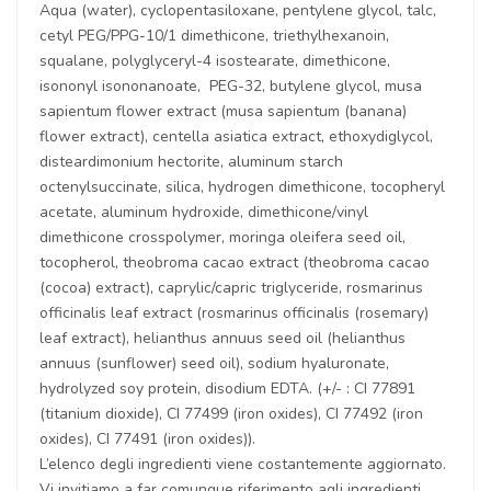
Aqua (water), cyclopentasiloxane, pentylene glycol, talc,
cetyl PEG/PPG-10/1 dimethicone, triethylhexanoin,
squalane, polyglyceryl-4 isostearate, dimethicone,
isononyl isononanoate, PEG-32, butylene glycol, musa
sapientum flower extract (musa sapientum (banana)
flower extract), centella asiatica extract, ethoxydiglycol,
disteardimonium hectorite, aluminum starch
octenylsuccinate, silica, hydrogen dimethicone, tocopheryl
acetate, aluminum hydroxide, dimethicone/vinyl
dimethicone crosspolymer, moringa oleifera seed oil,
tocopherol, theobroma cacao extract (theobroma cacao
(cocoa) extract), caprylic/capric triglyceride, rosmarinus
officinalis leaf extract (rosmarinus officinalis (rosemary)
leaf extract), helianthus annuus seed oil (helianthus
annuus (sunflower) seed oil), sodium hyaluronate,
hydrolyzed soy protein, disodium EDTA. (+/- : CI 77891
(titanium dioxide), CI 77499 (iron oxides), CI 77492 (iron
oxides), CI 77491 (iron oxides)).
L’elenco degli ingredienti viene costantemente aggiornato.
Vi invitiamo a far comunque riferimento agli ingredienti