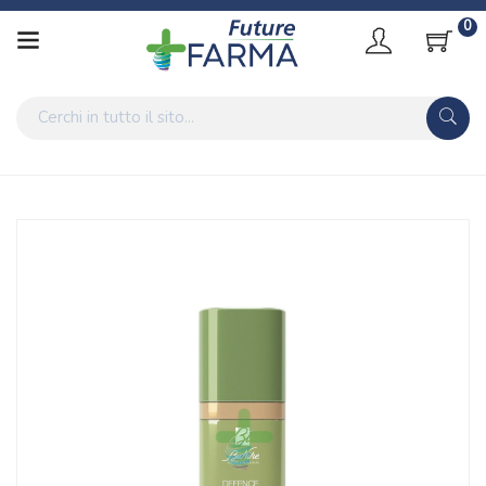
0
Home
Catalogo
/
Cosmesi
/
Trucco
/
Trucco Viso
/
Correttori
Bionike Linea Defence Color Cover Camouflage Correttore Viso
Discromie Rosse 301