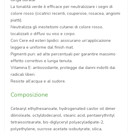
La tonalità verde è efficace per neutralizzare i segni di
colore rosso (cicatrici recenti, couperose, rosacea, angiomi
piatti).
Neutralizza gli inestetismi cutanei di colore rosso,
localizzati o diffusi su viso e corpo.
Con Cere ed esteri lipidici: assicurano un’applicazione
leggera e uniforme dal finish mat.
Pigmenti puri: ad alte percentuali per garantire massimo
effetto correttivo e lunga tenuta.
Vitamina E: antiossidante, protegge dai danni indotti dai
radicali liberi.
Resiste all’acqua e al sudore.
Composizione
Cetearyl ethylhexanoate, hydrogenated castor oil dimer
dilinoleate, octyldodecanol, stearic acid, pentaerythrityl
tetraisostearate, bis-diglyceryl polyacyladipate-2,
polyethylene, sucrose acetate isobutyrate, silica,