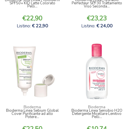
SPF50+ KID Latte Colorato
Perfecteur SPF30 Trattamento
Pelli...
Viso Seconda...
22,90
23,23
Listino:
22,90
Listino:
24,00
Bioderma
Bioderma
Bioderma Linea Sebium Global
Bioderma Linea Sensibio H2O
Cover Purificante ad alto
Detergente Micellare Lenitivo
Potere...
Pelli...
22,50
10,74