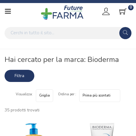
0
Home
Marche parafarmaci
Bioderma
Hai cercato per la marca: Bioderma
Filtra
risultati
Visualizza:
Ordina per :
35 prodotti trovati