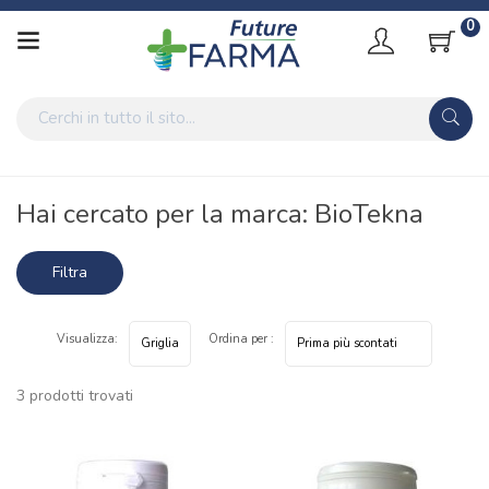
0
Home
Marche parafarmaci
BioTekna
Hai cercato per la marca: BioTekna
Filtra
risultati
Visualizza:
Ordina per :
3 prodotti trovati