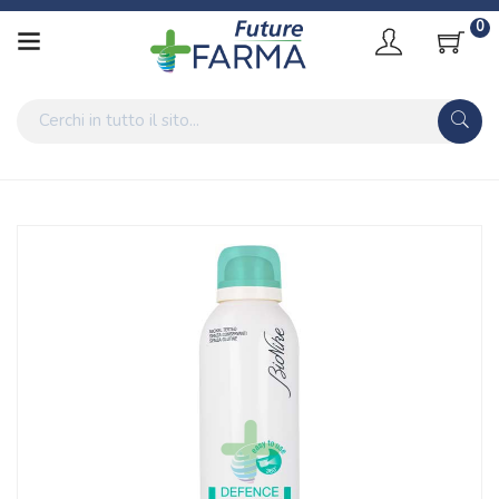
0
Home
Catalogo
/
Cosmesi
/
Corpo
/
Corpo Donna
BioNike Defence Body Latte Idratante Spray 24h Setoso e
Profumato 200 ml