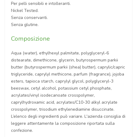
Per pelli sensibili e intolleranti.
Nickel Tested.
Senza conservanti.
Senza glutine.
Composizione
Aqua (water), ethylhexyl palmitate, polyglyceryl-6
distearate, dimethicone, glycerin, butyrospermum parkii
butter (butyrospermum parkii (shea) butter), caprylic/capric
triglyceride, caprylyl methicone, parfum (fragrance), jojoba
esters, tapioca starch, caprylyl glycol, polyglyceryl-3
beeswax, cetyl alcohol, potassium cetyl phosphate,
acrylates/vinyl isodecanoate crosspolymer,
caprylhydroxamic acid, acrylates/C10-30 alkyl acrylate
crosspolymer, trisodium ethylenediamine disuccinate.
L’elenco degli ingredienti può variare. L'azienda consiglia di
leggere attentamente la composizione riportata sulla
confezione.