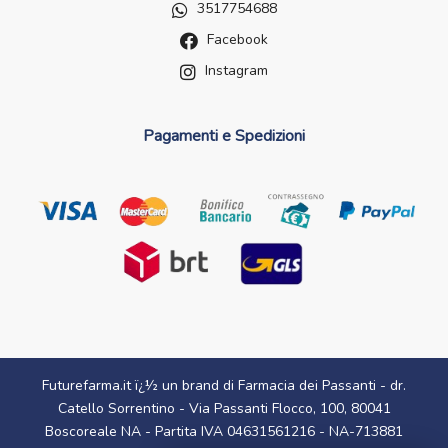
3517754688
Facebook
Instagram
Pagamenti e Spedizioni
Futurefarma.it ï¿½ un brand di Farmacia dei Passanti - dr.
Catello Sorrentino - Via Passanti Flocco, 100, 80041
Boscoreale NA - Partita IVA 04631561216 - NA-713881