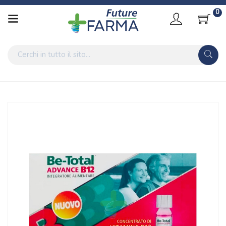
0
Home
Catalogo
/
Integrazione alimentare
Betotal Linea Vitamine e Minerali Be-Total Advance B12
Integratore 15 Flaconcini
Home
Catalogo
/
Integrazione alimentare
/
Integratori
Betotal Linea Vitamine e Minerali Be-Total Advance B12
Integratore 15 Flaconcini