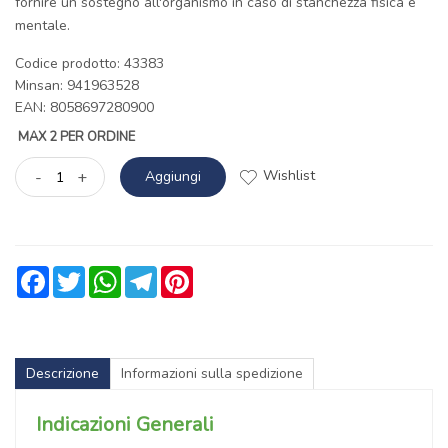
fornire un sostegno all'organismo in caso di stanchezza fisica e
mentale.
Codice prodotto: 43383
Minsan:
941963528
EAN: 8058697280900
MAX 2 PER ORDINE
Wishlist
-
+
Aggiungi
Facebook
Twitter
WhatsApp
Telegram
Pinterest
Descrizione
Informazioni sulla spedizione
Indicazioni Generali