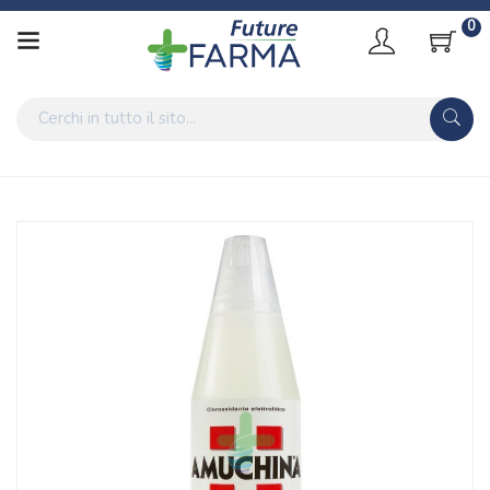
0
Home
Catalogo
/
Accessori Casa
/
Disinfettanti casa
Angelini Linea Disinfettante Amuchina Soluzione Disinfettante
Concentrata 500 ml