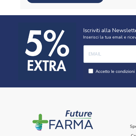
Iscriviti alla Newslett
Inserisci la tua email e ri
Accetto le condizioni 
Sp
Co