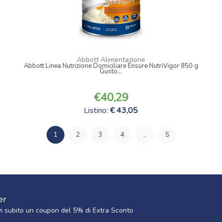
Abbott Alimentazione
Abbott Linea Nutrizione Domiciliare Ensure NutriVigor 850 g
Gusto...
40,29
Listino:
43,05
1
2
3
4
..
5
er
cevi subito un coupon del 5% di Extra Sconto