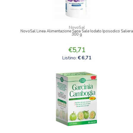
NovoSal
NovoSal Linea Alimentazione Sana Sale Iodato Iposodico Salier
300 g
5,71
Listino:
6,71