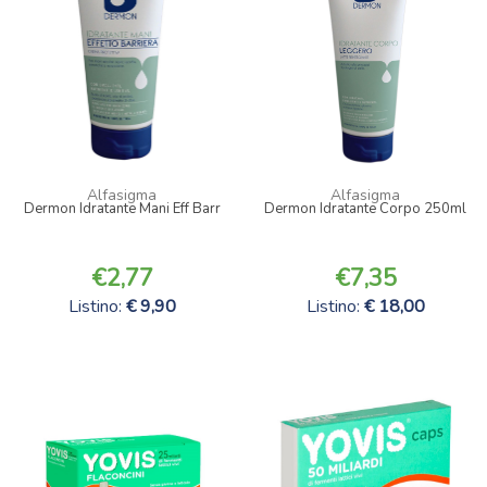
Alfasigma
Alfasigma
Dermon Idratante Mani Eff Barr
Dermon Idratante Corpo 250ml
2,77
7,35
Listino:
9,90
Listino:
18,00