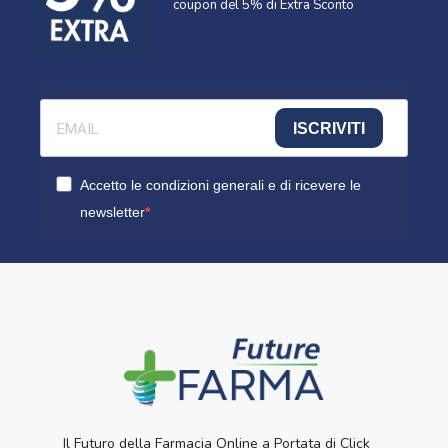
coupon del 5% di Extra Sconto
ISCRIVITI
Accetto le condizioni generali e di ricevere le
newsletter
Il Futuro della Farmacia Online a Portata di Click