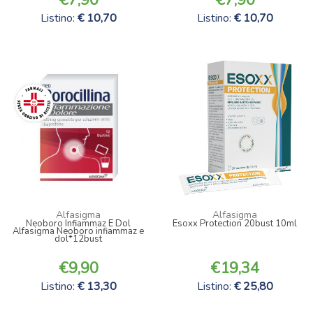
Listino:
10,70
Listino:
10,70
Alfasigma
Alfasigma
Neoboro Infiammaz E Dol
Esoxx Protection 20bust 10ml
Alfasigma Neoboro infiammaz e
dol*12bust
9,90
19,34
Listino:
13,30
Listino:
25,80