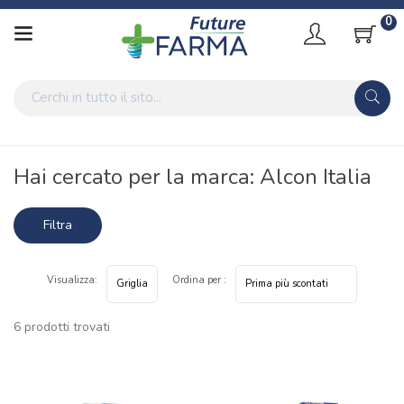
0
Home
Marche parafarmaci
Alcon Italia
Hai cercato per la marca: Alcon Italia
Filtra
risultati
Visualizza:
Ordina per :
6 prodotti trovati