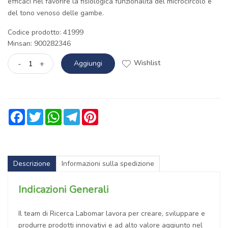
efficaci nel favorire la fisiologica funzionalità del microcircolo e
del tono venoso delle gambe.
Codice prodotto: 41999
Minsan:
900282346
Wishlist
-
+
Aggiungi
Facebook
Twitter
WhatsApp
Telegram
Pinterest
Descrizione
Informazioni sulla spedizione
Indicazioni Generali
Il team di Ricerca Labomar lavora per creare, sviluppare e
produrre prodotti innovativi e ad alto valore aggiunto nel