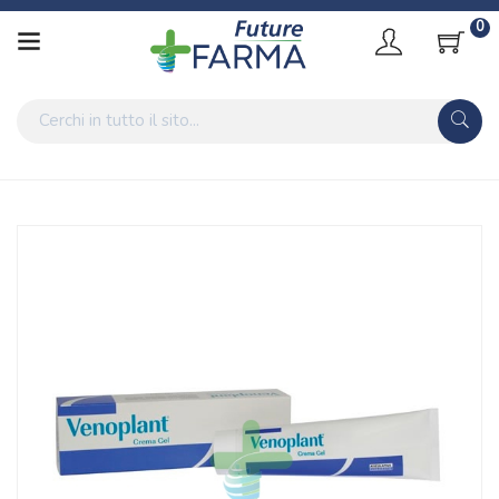
0
Home
Catalogo
/
Cosmesi
/
Gambe
Aesculapius Linea Circolazione Microcircolo Venoplant Crema
Gel Gambe 100 ml