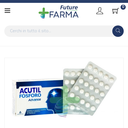
0
Home
Catalogo
/
Integrazione alimentare
/
Integratori
Acutil Fosforo Linea Advance Integratore Alimentare 50
Compresse