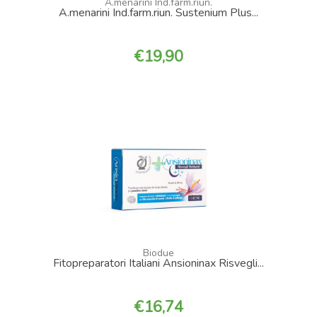
A.menarini Ind.farm.riun.
A.menarini Ind.farm.riun. Sustenium Plus...
19,90
Biodue
Fitopreparatori Italiani Ansioninax Risvegli...
16,74