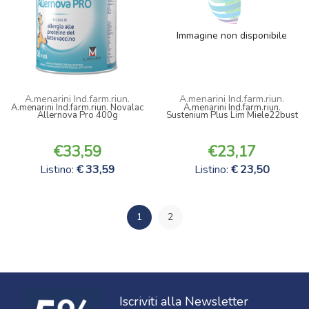
Immagine non disponibile
A.menarini Ind.farm.riun.
A.menarini Ind.farm.riun.
A.menarini Ind.farm.riun. Novalac
A.menarini Ind.farm.riun.
Allernova Pro 400g
Sustenium Plus Lim Miele22bust
33,59
23,17
Listino:
33,59
Listino:
23,50
1
2
Iscriviti alla Newsletter