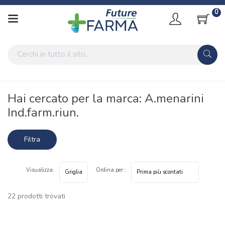
0
Home
Marche parafarmaci
A.menarini Ind.farm.riun.
Hai cercato per la marca: A.menarini
Ind.farm.riun.
Filtra
risultati
Visualizza:
Ordina per :
22 prodotti trovati